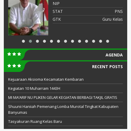
NIP
NS
STAT
PNS
OR
GTK
Guru Kelas
AGENDA
RECENT POSTS
Kejuaraan Aksioma Kecamatan Kembaran
Kegiatan 10 Muharram 1443H
MI MA’ARIF NU PLIKEN GELAR KEGIATAN BERBAGI TAKJIL GRATIS
Shuunii Haniiah Pemenang Lomba Murotal Tingkat Kabupaten
Banyumas
Tasyakuran Ruang Kelas Baru