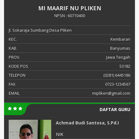
MI MAARIF NU PLIKEN
NPSN : 60710400
Jl. Sokaraja Sumbang Desa Pliken
KEC.
Kembaran
KAB.
Banyumas
PROV.
Jawa Tengah
KODE POS
53182
TELEPON
(0281) 6445186
FAX
0723-1234567
EMAIL
mipliken@gmail.com
DAFTAR GURU
Achmad Budi Santosa, S.Pd.I
NIK